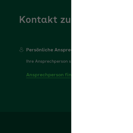
Kontakt zur AOK
AOK/Region w
Persönliche Ansprechperson
Ihre Ansprechperson steht Ihnen gerne für Ihre Frage
Ansprechperson finden