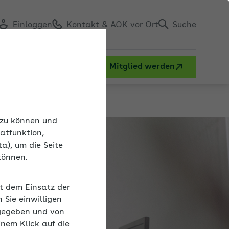
Einloggen
Kontakt & AOK vor Ort
Suche
Mitglied werden
n zu können und
atfunktion,
a), um die Seite
können.
it dem Einsatz der
Sie einwilligen
gegeben und von
inem Klick auf die