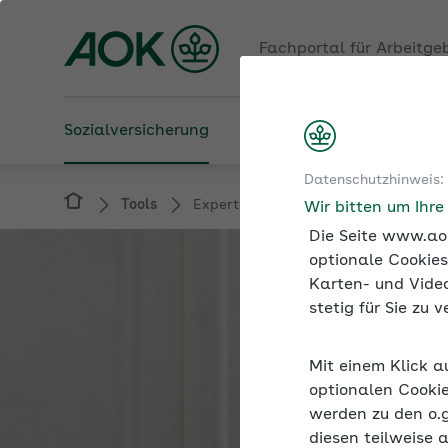
Fachportal für Arbeitge
Sozialversicherung
Betriebliche Gesundheit
Datenschutzhinweis:
Tools
Expertenforum
Wir bitten um Ihr
Die Seite www.aok
optionale Cookies
Karten- und Video
stetig für Sie zu
Mit einem Klick a
optionalen Cookie
werden zu den o.
diesen teilweise 