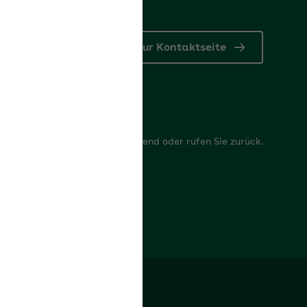
Zur Kontaktseite
r
 Anliegen, wir antworten umgehend oder rufen Sie zurück.
mular