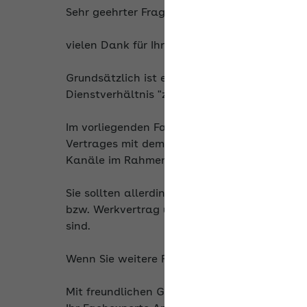
Sehr geehrter Fragesteller,
vielen Dank für Ihre Frage.
Grundsätzlich ist es problematisch, die Tätig
Dienstverhältnis "zu überführen".
Im vorliegenden Fall sind aber die Tätigkeit
Vertrages mit dem Mitarbeiter über die Erste
Kanäle im Rahmen eines freien Dienstvertrag
Sie sollten allerdings prüfen, ob der Arbeitsv
bzw. Werkvertrag über die Werbeleistungen kl
sind.
Wenn Sie weitere Fragen haben, stehen wir g
Mit freundlichen Grüßen