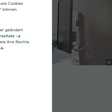
nale Cookies
n“ können
der geändert
nschutz
ie Ihre Rechte.
.