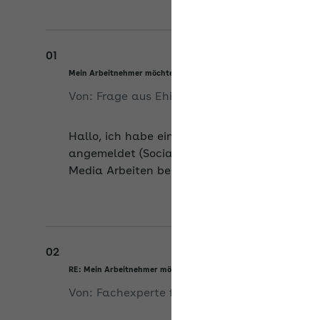
01
Mein Arbeitnehmer möchte im Rahmen von seinem Nebengewerbe 
Von:
Frage aus Ehingen
am
16.06.2026
Hallo, ich habe eine Gaststätte. Mein Arbeitn
angemeldet (Social Media) - jetzt möchte er 
Media Arbeiten bei mir ausführen. Ist dies f
02
RE: Mein Arbeitnehmer möchte im Rahmen von seinem Nebengewe
Von:
Fachexperte für Arbeitsrecht
am
18.06.