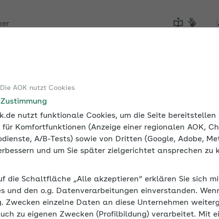
ber
Tools
Medien und Seminare
 Die AOK nutzt Cookies
e Zustimmung
.de nutzt funktionale Cookies, um die Seite bereitstelle
 für Komfortfunktionen (Anzeige einer regionalen AOK, Ch
dienste, A/B-Tests) sowie von Dritten (Google, Adobe, Met
 verbessern und um Sie später zielgerichtet ansprechen zu 
uf die Schaltfläche „Alle akzeptieren“ erklären Sie sich m
s und den o.g. Datenverarbeitungen einverstanden. Wenn 
g. Zwecken einzelne Daten an diese Unternehmen weiter
auch zu eigenen Zwecken (Profilbildung) verarbeitet. Mit e