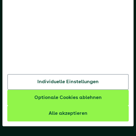
AOK Bremen/Bremerhaven
AOK Hessen
AOK Niedersachsen
AOK Nordost
AOK NordWest
AOK PLUS
AOK Rheinland-Pfalz/Saarland
Individuelle Einstellungen
AOK Rheinland/Hamburg
Optionale Cookies ablehnen
AOK Sachsen-Anhalt
Alle akzeptieren