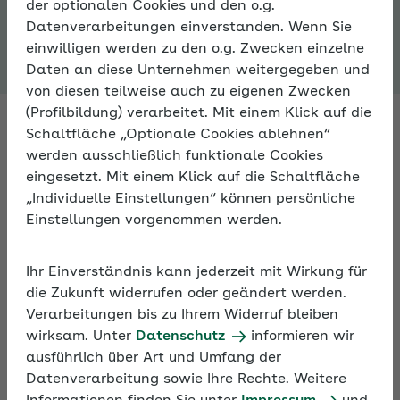
der optionalen Cookies und den o.g.
Expertenforum
Datenverarbeitungen einverstanden. Wenn Sie
einwilligen werden zu den o.g. Zwecken einzelne
Daten an diese Unternehmen weitergegeben und
von diesen teilweise auch zu eigenen Zwecken
(Profilbildung) verarbeitet. Mit einem Klick auf die
Schaltfläche „Optionale Cookies ablehnen“
werden ausschließlich funktionale Cookies
Fachleute antworten auf Ihre
eingesetzt. Mit einem Klick auf die Schaltfläche
Fragen zur Sozialversicherung
„Individuelle Einstellungen“ können persönliche
Einstellungen vorgenommen werden.
Fragen Sie Fachleute zu allen Aspekten der
Sozialversicherung – im Expertenforum der AOK. An
Ihr Einverständnis kann jederzeit mit Wirkung für
Arbeitstagen bekommen Sie innerhalb von 24
die Zukunft widerrufen oder geändert werden.
Stunden eine Antwort.
Verarbeitungen bis zu Ihrem Widerruf bleiben
wirksam. Unter
Datenschutz
informieren wir
ausführlich über Art und Umfang der
Darüber hinaus können Sie sich im Expertenforum
Datenverarbeitung sowie Ihre Rechte. Weitere
mit anderen Nutzern zu persönlichen Erfahrungen