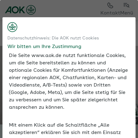
Kontakt
Menü
Tools
Expertenforum
Datenschutzhinweis: Die AOK nutzt Cookies
Wir bitten um Ihre Zustimmung
Die Seite www.aok.de nutzt funktionale Cookies,
um die Seite bereitstellen zu können und
optionale Cookies für Komfortfunktionen (Anzeige
einer regionalen AOK, Chatfunktion, Karten- und
Videodienste, A/B-Tests) sowie von Dritten
(Google, Adobe, Meta), um die Seite stetig für Sie
zu verbessern und um Sie später zielgerichtet
ansprechen zu können.
Mit einem Klick auf die Schaltfläche „Alle
akzeptieren“ erklären Sie sich mit dem Einsatz