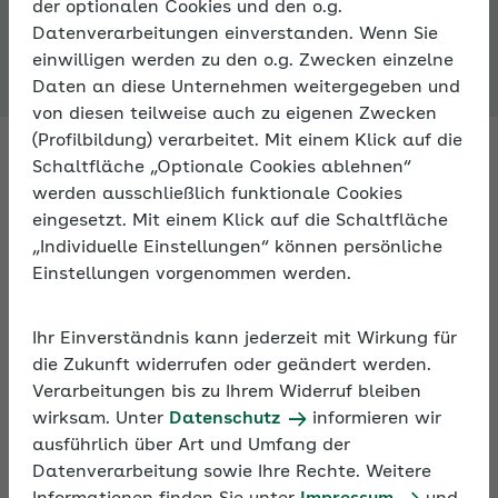
der optionalen Cookies und den o.g.
Expertenforum
Datenverarbeitungen einverstanden. Wenn Sie
einwilligen werden zu den o.g. Zwecken einzelne
Daten an diese Unternehmen weitergegeben und
von diesen teilweise auch zu eigenen Zwecken
(Profilbildung) verarbeitet. Mit einem Klick auf die
Schaltfläche „Optionale Cookies ablehnen“
werden ausschließlich funktionale Cookies
Fachleute antworten auf Ihre
eingesetzt. Mit einem Klick auf die Schaltfläche
Fragen zur Sozialversicherung
„Individuelle Einstellungen“ können persönliche
Einstellungen vorgenommen werden.
Fragen Sie Fachleute zu allen Aspekten der
Sozialversicherung – im Expertenforum der AOK. An
Ihr Einverständnis kann jederzeit mit Wirkung für
Arbeitstagen bekommen Sie innerhalb von 24
die Zukunft widerrufen oder geändert werden.
Stunden eine Antwort.
Verarbeitungen bis zu Ihrem Widerruf bleiben
wirksam. Unter
Datenschutz
informieren wir
ausführlich über Art und Umfang der
Darüber hinaus können Sie sich im Expertenforum
Datenverarbeitung sowie Ihre Rechte. Weitere
mit anderen Nutzern zu persönlichen Erfahrungen