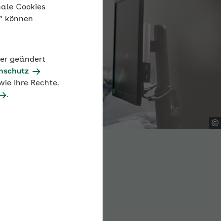
nale Cookies
n“ können
der geändert
nschutz
ie Ihre Rechte.
.