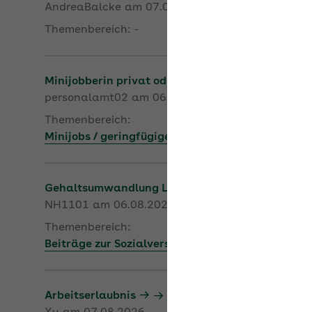
AndreaBalcke am 07.08.2026
Themenbereich: -
Minijobberin privat oder gesetzlich krankenvers
personalamt02 am 06.08.2026
Themenbereich:
Minijobs / geringfügige Beschäftigungen
Gehaltsumwandlung Leasingkosten Kfz
NH1101 am 06.08.2026
Themenbereich:
Beiträge zur Sozialversicherung
Arbeitserlaubnis