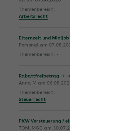
Xy am 07.08.2026
Themenbereich:
Arbeitsrecht
Elternzeit und Minijob in der gleichen Firma
Personal am 07.08.2026
Themenbereich: -
Rabattfreibetrag
Anna M am 06.08.2026
Themenbereich:
Steuerrecht
PKW Versteuerung / einzelne Fahrten Bereitscha
TOM_MGG am 30.07.2026