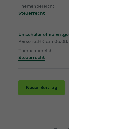
Themenbereich:
Steuerrecht
Umschüler ohne Entgelt
PersonalHR am 06.08.2026
Themenbereich:
Steuerrecht
Neuer Beitrag