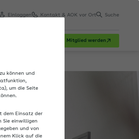
Einloggen
Kontakt & AOK vor Ort
Suche
Mitglied werden
n zu können und
atfunktion,
a), um die Seite
können.
it dem Einsatz der
Sie einwilligen
gegeben und von
inem Klick auf die