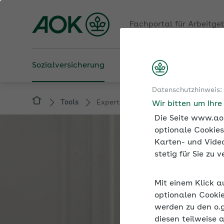
Fachportal für Arbeitge
Sozialversicherung
Betriebliche Gesundheit
Datenschutzhinweis:
Tools
Expertenforum
Wir bitten um Ihr
Die Seite www.aok
optionale Cookies
Karten- und Video
stetig für Sie zu
Mit einem Klick a
optionalen Cookie
werden zu den o.
diesen teilweise 