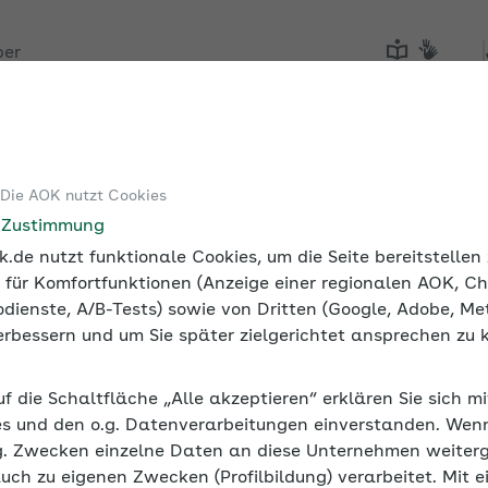
ber
Tools
Medien und Seminare
 Die AOK nutzt Cookies
e Zustimmung
.de nutzt funktionale Cookies, um die Seite bereitstelle
 für Komfortfunktionen (Anzeige einer regionalen AOK, Ch
dienste, A/B-Tests) sowie von Dritten (Google, Adobe, Met
 verbessern und um Sie später zielgerichtet ansprechen zu 
uf die Schaltfläche „Alle akzeptieren“ erklären Sie sich m
s und den o.g. Datenverarbeitungen einverstanden. Wenn 
g. Zwecken einzelne Daten an diese Unternehmen weiter
auch zu eigenen Zwecken (Profilbildung) verarbeitet. Mit e