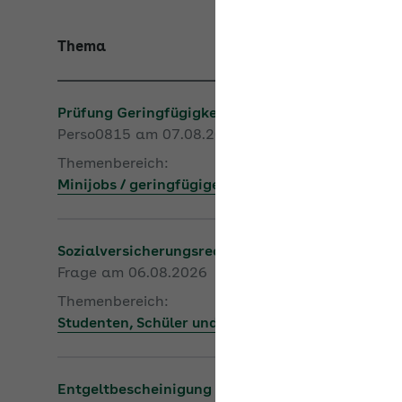
Thema
Prüfung Geringfügigkeitsgrenze
Perso0815 am 07.08.2026
Themenbereich:
Minijobs / geringfügige Beschäftigungen
Sozialversicherungsrechtliche Beurteilung Ferie
Frage am 06.08.2026
Themenbereich:
Studenten, Schüler und Praktikanten
Entgeltbescheinigung KV bei Mutterschaftsgeld