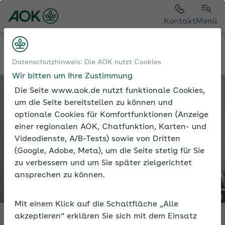
Kontakt
Menü
Tools
Expertenforum
Datenschutzhinweis: Die AOK nutzt Cookies
Wir bitten um Ihre Zustimmung
Die Seite www.aok.de nutzt funktionale Cookies,
um die Seite bereitstellen zu können und
optionale Cookies für Komfortfunktionen (Anzeige
einer regionalen AOK, Chatfunktion, Karten- und
Videodienste, A/B-Tests) sowie von Dritten
(Google, Adobe, Meta), um die Seite stetig für Sie
zu verbessern und um Sie später zielgerichtet
ansprechen zu können.
Mit einem Klick auf die Schaltfläche „Alle
akzeptieren“ erklären Sie sich mit dem Einsatz