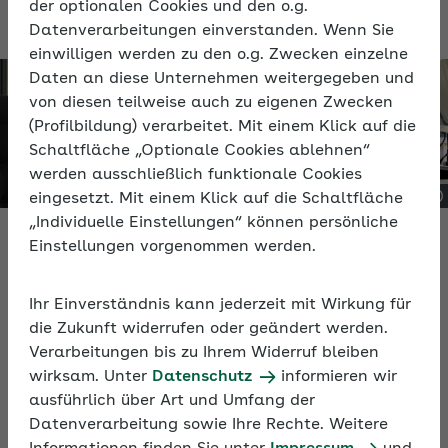
der optionalen Cookies und den o.g.
Datenverarbeitungen einverstanden. Wenn Sie
einwilligen werden zu den o.g. Zwecken einzelne
Daten an diese Unternehmen weitergegeben und
von diesen teilweise auch zu eigenen Zwecken
(Profilbildung) verarbeitet. Mit einem Klick auf die
Schaltfläche „Optionale Cookies ablehnen“
werden ausschließlich funktionale Cookies
eingesetzt. Mit einem Klick auf die Schaltfläche
„Individuelle Einstellungen“ können persönliche
Einstellungen vorgenommen werden.
Genau definiert: psychische Belastung und
Beanspruchung
Ihr Einverständnis kann jederzeit mit Wirkung für
die Zukunft widerrufen oder geändert werden.
Krisensituationen von Arbeitnehmern in Zahlen
Verarbeitungen bis zu Ihrem Widerruf bleiben
wirksam. Unter
Datenschutz
informieren wir
ausführlich über Art und Umfang der
Krisen von Beschäftigten erkennen
Datenverarbeitung sowie Ihre Rechte. Weitere